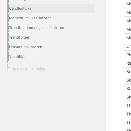
Ma
Candlesticks
Ma
Momentum-Oszillatoren
Me
Trendbestimmungs-Indikatoren
Mo
Mo
Trendfolger
On
Umsatzindikatoren
Pi
Volatilität
Ri
Tipps und Hinweise
Se
Si
St
Sh
Th
Th
Th
Th