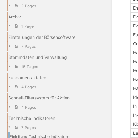
2 Pages
En
Archiv
Ev
Ev
1 Page
Fa
Einstellungen der Börsensoftware
Gr
7 Pages
H
Stammdaten und Verwaltung
H
15 Pages
Ho
Fundamentaldaten
Ha
4 Pages
Ha
Id
Schnell-Filtersystem für Aktien
In
4 Pages
In
Technische Indikatoren
Ki
7 Pages
La
Einleitung Technische Indikatoren