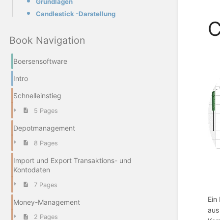
Grundlagen
Candlestick -Darstellung
C
Book Navigation
Boersensoftware
Intro
Schnelleinstieg
5 Pages
Depotmanagement
8 Pages
Import und Export Transaktions- und
Kontodaten
7 Pages
Ein
Money-Management
aus
2 Pages