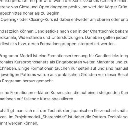
zenkörpers. Der Körper wird, wenn der Schlusskurses (Close) kleiner a
ferenz von Close und Open dagegen positiv, so wird der Körper Grün
tabschnittes höher als zu Beginn.
 Opening- oder Closing-Kurs ist dabei entweder am oberen oder unt
ndsätzlich können Candlesticks nach den in der Charttechnik bekann
ndkanäle, Widerstände und Unterstützungen. Daneben gelten jedoch 
dlesticks bzw. deren Formationsgruppen interpretiert werden.
Programm-Modell ist eine Formationserkennung für Candlesticks integ
ronales Kursprognosenetz als Eingabedaten weiter. Markante und zu
chrieben. Einige Formationen tauchen nur selten auf und sind manue
 jeweiligen Patterns wurde aus praktischen Gründen vor dieser Besch
 Programm heraus gemacht.
lische Formationen erklären Kursmuster, die auf einen steigenden Ku
mationen auf fallende Kurse spekulieren.
chäftigt man sich mit der Technik der japanischen Kerzencharts nähe
zen. Im Projektmodell „Shareholder" ist daher die Pattern-Technik s
annt werden können.