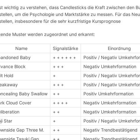
ist wichtig zu verstehen, dass Candlesticks die Kraft zwischen den B
stellen, um die Psychologie und Marktstärke zu messen. Für das Ne
stellen, insbesondere für die sehr kurzfristige Kursprognose
gende Muster werden zugeordnet und erkannt:
Name
Signalstärke
Einordnung
bandoned Baby
+ + + + + +
Positiv / Negativ Umkehrfo
vance Block
+ + +
Negativ Umkehrformation
lt Hold
+
Positiv / Negativ Umkehrfo
reakaway
+ + +
Positiv / Negativ Umkehrfo
ncealing Baby Swallow
+ +
Positiv Umkehrformation
rk Cloud Cover
+ + + +
Negativ Umkehrformation
liberation
+ +
Negativ Umkehrformation
ji Star
+
Positiv / Negativ Umkehrfo
wnside Gap Three M.
+ +
Negativ Trendbestätigend
wnside Tasuki Gap
+ +
Negativ Trendbestätigend