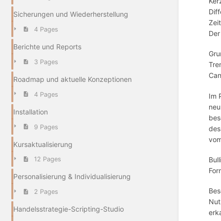
Ker
Dif
Sicherungen und Wiederherstellung
Zei
4 Pages
Der
Berichte und Reports
Gru
3 Pages
Tre
Can
Roadmap und aktuelle Konzeptionen
4 Pages
Im 
neu
Installation
bes
9 Pages
des
vom
Kursaktualisierung
Bul
12 Pages
For
Personalisierung & Individualisierung
Bes
2 Pages
Nut
Handelsstrategie-Scripting-Studio
erk