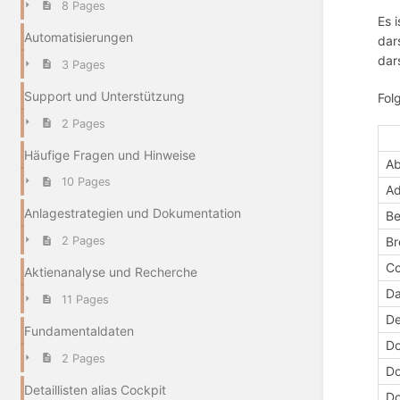
8 Pages
Es 
Automatisierungen
dar
dar
3 Pages
Support und Unterstützung
Fol
2 Pages
Häufige Fragen und Hinweise
A
10 Pages
Ad
Anlagestrategien und Dokumentation
Be
B
2 Pages
Co
Aktienanalyse und Recherche
Da
11 Pages
De
Fundamentaldaten
Do
2 Pages
Do
Detaillisten alias Cockpit
Do