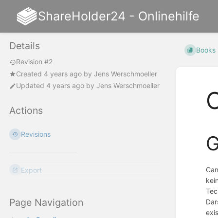
ShareHolder24 - Onlinehilfe
Details
Books
Revision #2
Created
4 years ago
by
Jens Werschmoeller
Updated
4 years ago
by
Jens Werschmoeller
C
Actions
Revisions
G
Can
Export
kei
Tec
Page Navigation
Dar
exi