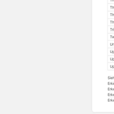
Th
Th
Th
Tr
T
Un
Up
Up
Up
Sie
Erk
Erk
Erk
Erk
Enter