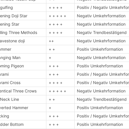
gulfing
+ + + +
Positiv / Negativ Umkehrfo
ening Doji Star
+ + + + +
Negativ Umkehrformation
ening Star
+ + + +
Negativ Umkehrformation
lling Three Methods
+ + + +
Negativ Trendbestätigend
avestone doji
++
Negativ Umkehrformation
ammer
+ +
Positiv Umkehrformation
anging Man
+
Negativ Umkehrformation
ming Pigeon
+ + +
Positiv Umkehrformation
rami
+ + +
Positiv / Negativ Umkehrfo
rami Cross
+ + + +
Positiv / Negativ Umkehrfo
entical Three Crows
+ + + + +
Negativ Umkehrformation
 Neck Line
+ +
Negativ Trendbestätigend
verted Hammer
+
Positiv Umkehrformation
cking
+ + +
Positiv / Negativ Umkehrfo
dder Bottom
+ + +
Positiv Umkehrformation