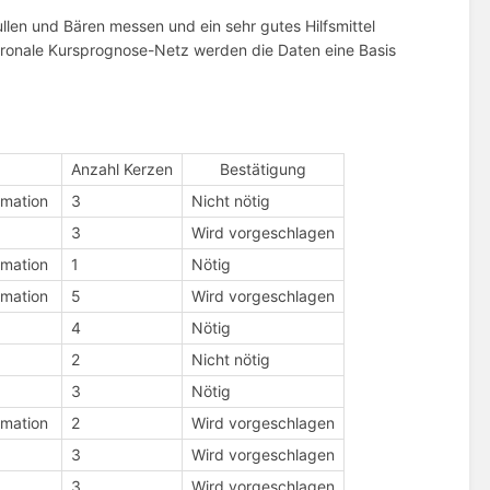
ullen und Bären messen und ein sehr gutes Hilfsmittel
uronale Kursprognose-Netz werden die Daten eine Basis
Anzahl Kerzen
Bestätigung
rmation
3
Nicht nötig
3
Wird vorgeschlagen
rmation
1
Nötig
rmation
5
Wird vorgeschlagen
4
Nötig
2
Nicht nötig
3
Nötig
rmation
2
Wird vorgeschlagen
3
Wird vorgeschlagen
3
Wird vorgeschlagen