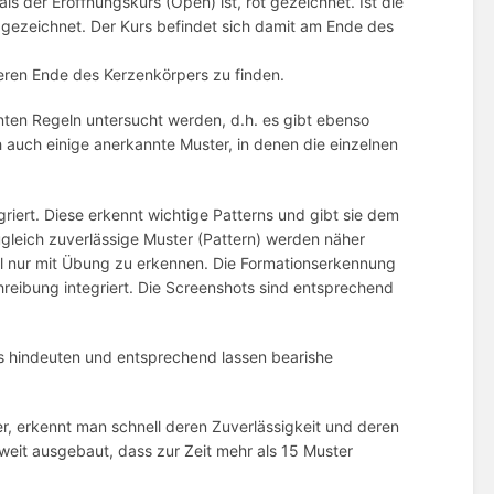
ls der Eröffnungskurs (Open) ist, rot gezeichnet. Ist die
 gezeichnet. Der Kurs befindet sich damit am Ende des
eren Ende des Kerzenkörpers zu finden.
ten Regeln untersucht werden, d.h. es gibt ebenso
auch einige anerkannte Muster, in denen die einzelnen
riert. Diese erkennt wichtige Patterns und gibt sie dem
gleich zuverlässige Muster (Pattern) werden näher
ll nur mit Übung zu erkennen. Die Formationserkennung
reibung integriert. Die Screenshots sind entsprechend
rs hindeuten und entsprechend lassen bearishe
r, erkennt man schnell deren Zuverlässigkeit und deren
oweit ausgebaut, dass zur Zeit mehr als 15 Muster