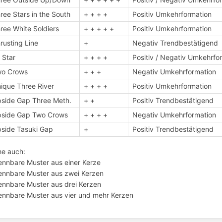
ree Stars in the South
+ + + +
Positiv Umkehrformation
ree White Soldiers
+ + + + +
Positiv Umkehrformation
rusting Line
+
Negativ Trendbestätigend
i Star
+ + + +
Positiv / Negativ Umkehrfo
wo Crows
+ + +
Negativ Umkehrformation
ique Three River
+ + + +
Positiv Umkehrformation
side Gap Three Meth.
+ +
Positiv Trendbestätigend
side Gap Two Crows
+ + + +
Negativ Umkehrformation
side Tasuki Gap
+
Positiv Trendbestätigend
he auch:
ennbare Muster aus einer Kerze
ennbare Muster aus zwei Kerzen
ennbare Muster aus drei Kerzen
ennbare Muster aus vier und mehr Kerzen