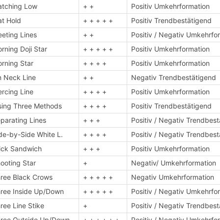
tching Low
+ +
Positiv Umkehrformation
t Hold
+ + + + +
Positiv Trendbestätigend
eting Lines
+ +
Positiv / Negativ Umkehrfo
rning Doji Star
+ + + + +
Positiv Umkehrformation
rning Star
+ + + +
Positiv Umkehrformation
 Neck Line
+ +
Negativ Trendbestätigend
ercing Line
+ + + +
Positiv Umkehrformation
sing Three Methods
+ + + +
Positiv Trendbestätigend
parating Lines
+ + +
Positiv / Negativ Trendbes
de-by-Side White L.
+ + + +
Positiv / Negativ Trendbes
ick Sandwich
+ + +
Positiv Umkehrformation
ooting Star
+
Negativ/ Umkehrformation
ree Black Crows
+ + + + +
Negativ Umkehrformation
ree Inside Up/Down
+ + + + +
Positiv / Negativ Umkehrfo
ree Line Stike
+
Positiv / Negativ Trendbes
ree Outside Up/Down
+ + + + + +
Positiv / Negativ Umkehrfo