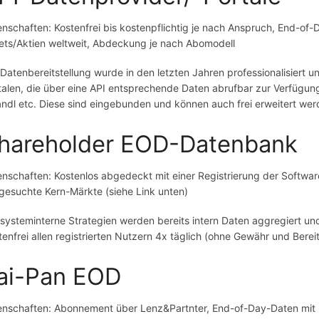
enschaften: Kostenfrei bis kostenpflichtig je nach Anspruch, End-of-D
ets/Aktien weltweit, Abdeckung je nach Abomodell
 Datenbereitstellung wurde in den letzten Jahren professionalisiert 
talen, die über eine API entsprechende Daten abrufbar zur Verfügung
ndl etc. Diese sind eingebunden und können auch frei erweitert wer
hareholder EOD-Datenbank
enschaften: Kostenlos abgedeckt mit einer Registrierung der Software,
gesuchte Kern-Märkte (siehe Link unten)
 systeminterne Strategien werden bereits intern Daten aggregiert u
tenfrei allen registrierten Nutzern 4x täglich (ohne Gewähr und Bereit
ai-Pan EOD
enschaften: Abonnement über Lenz&Partnter, End-of-Day-Daten mit