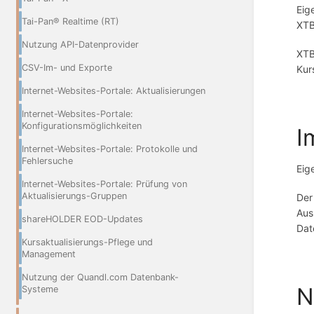
Eig
Tai-Pan® Realtime (RT)
XTB
Nutzung API-Datenprovider
XTB
CSV-Im- und Exporte
Kur
Internet-Websites-Portale: Aktualisierungen
Internet-Websites-Portale:
Konfigurationsmöglichkeiten
I
Internet-Websites-Portale: Protokolle und
Fehlersuche
Eig
Internet-Websites-Portale: Prüfung von
Aktualisierungs-Gruppen
Der
Aus
shareHOLDER EOD-Updates
Dat
Kursaktualisierungs-Pflege und
Management
Nutzung der Quandl.com Datenbank-
N
Systeme