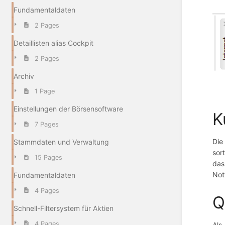
Fundamentaldaten
2 Pages
Detaillisten alias Cockpit
2 Pages
Archiv
1 Page
Einstellungen der Börsensoftware
K
7 Pages
Die
Stammdaten und Verwaltung
sor
15 Pages
das
Not
Fundamentaldaten
4 Pages
Q
Schnell-Filtersystem für Aktien
4 Pages
Als