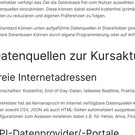
reholder verfolgt das Ziel die Datenbasis frei vom Nutzer auswählen
enquellen einzubinden. Diese können dabei sowohl kostenfrei (primär)
ten zu reduzieren und eigenen Präferenzen zu folgen.
Standard können unten aufgeführte Datenquellen in ShareHolder ge
tere Datenbasen können durch eigene Programmierung oder auf An
atenquellen zur Kursakt
reie Internetadressen
enschaften: Kostenfrei, End-of-Day-Daten, teilweise Realtime, Praktis
reHolder hat als Kernanspruch im Internet verfügbare Datenquellen k
er sowohl CSV, JSON als auch HTML-Seiten automatisiert ausgelesen
figurationen zum Auslesen existieren dabei z.B. für Yahoo, Ariva, Fin
PI-Datenprovider/-Portale