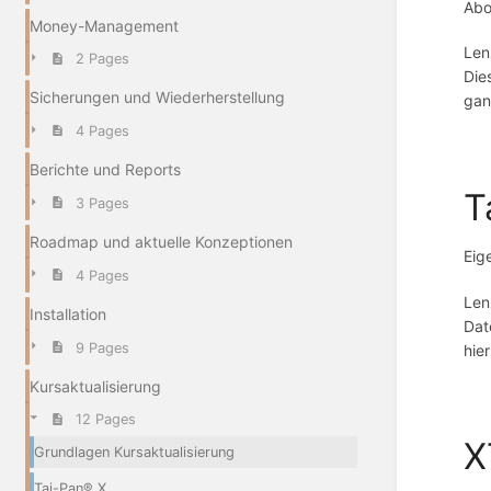
Abo
Money-Management
Len
2 Pages
Die
Sicherungen und Wiederherstellung
gan
4 Pages
Berichte und Reports
T
3 Pages
Roadmap und aktuelle Konzeptionen
Eig
4 Pages
Len
Installation
Dat
9 Pages
hie
Kursaktualisierung
12 Pages
X
Grundlagen Kursaktualisierung
Tai-Pan® X