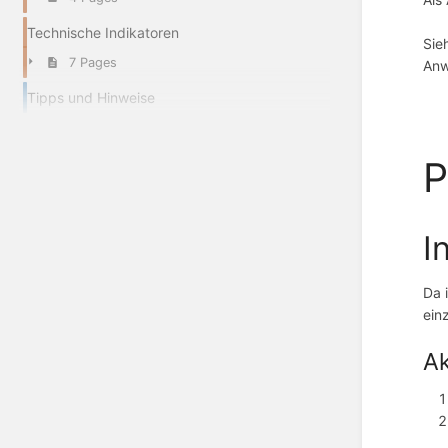
Technische Indikatoren
Si
7 Pages
Anw
Tipps und Hinweise
P
I
Da 
ein
Ak