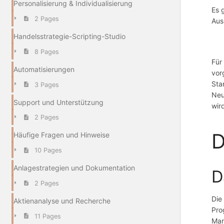
Personalisierung & Individualisierung
Es 
2 Pages
Aus
Handelsstrategie-Scripting-Studio
8 Pages
Für
Automatisierungen
vor
Sta
3 Pages
Neu
Support und Unterstützung
wir
2 Pages
D
Häufige Fragen und Hinweise
10 Pages
Anlagestrategien und Dokumentation
D
2 Pages
Die
Aktienanalyse und Recherche
Pro
11 Pages
Man