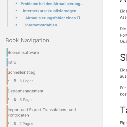
Probleme bei den Aktualisierungen
Eig
Internetkursaktualisierungen
Ass
Aktualisierungsfehler eines Titels
Internetvariablen
Die
Por
Book Navigation
Qua
Boersensoftware
S
Intro
Eig
Schnelleinstieg
aus
5 Pages
Für
Depotmanagement
kos
8 Pages
T
Import und Export Transaktions- und
Kontodaten
Eig
7 Pages