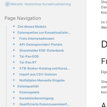
Sha
Website: Kostenlose Kursaktualisierung
Dat
Kos
Page Navigation
Im 
Ziel dieses Moduls
Wei
Datenquellen zur Kursaktualisierung
Freie Internetadressen
D
API-Datenprovider/-Portale
Shareholder EOD-Datenbank
Tai-Pan EOD
F
Tai-Pan RT
XTB-Broker-Katalog und Kursaktualisierung
Eig
Import aus CSV-Dateien
Notfallplan Manuelle Eingabe
Sha
Datenqualität
dah
Kon
Datenupdate
Kursdatenbereinigung
A
Qualifizierte Datenzusammenführung