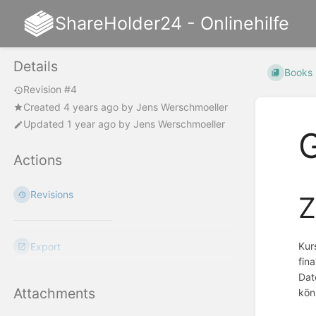
ShareHolder24 - Onlinehilfe
Details
Books
Revision #4
Created
4 years ago
by
Jens Werschmoeller
Updated
1 year ago
by
Jens Werschmoeller
G
Actions
Revisions
Z
Kur
Export
fin
Dat
Attachments
kön