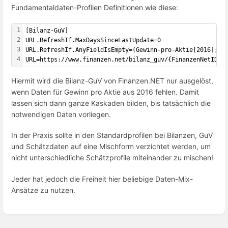
Fundamentaldaten-Profilen Definitionen wie diese:
1
[
Bilanz-GuV
]
2
URL.RefreshIf.MaxDaysSinceLastUpdate=0
3
URL.RefreshIf.AnyFieldIsEmpty=(Gewinn-pro-Aktie[2016];Di
4
URL=https://www.finanzen.net/bilanz_guv/{FinanzenNetID}
Hiermit wird die Bilanz-GuV von Finanzen.NET nur ausgelöst,
wenn Daten für Gewinn pro Aktie aus 2016 fehlen. Damit
lassen sich dann ganze Kaskaden bilden, bis tatsächlich die
notwendigen Daten vorliegen.
In der Praxis sollte in den Standardprofilen bei Bilanzen, GuV
und Schätzdaten auf eine Mischform verzichtet werden, um
nicht unterschiedliche Schätzprofile miteinander zu mischen!
Jeder hat jedoch die Freiheit hier beliebige Daten-Mix-
Ansätze zu nutzen.
Enter
section
select